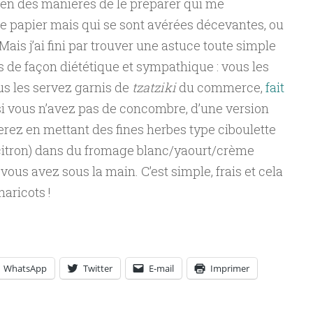
é bien des manières de le préparer qui me
le papier mais qui se sont avérées décevantes, ou
Mais j’ai fini par trouver une astuce toute simple
s de façon diététique et sympathique : vous les
ous les servez garnis de
tzatziki
du commerce,
fait
si vous n’avez pas de concombre, d’une version
rez en mettant des fines herbes type ciboulette
e citron) dans du fromage blanc/yaourt/crème
vous avez sous la main. C’est simple, frais et cela
haricots !
WhatsApp
Twitter
E-mail
Imprimer