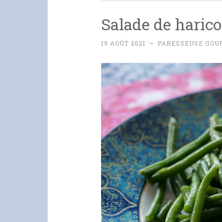
Salade de harico
19 AOÛT 2021
~
PARESSEUSE GO