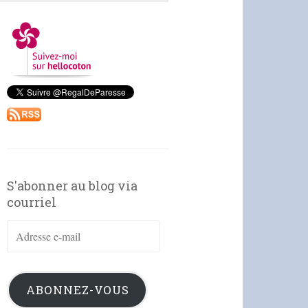
S'abonner au blog via
courriel
Adresse
e-
mail
ABONNEZ-VOUS