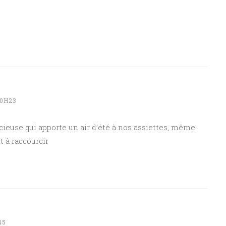
20H23
cieuse qui apporte un air d’été à nos assiettes, même
 à raccourcir
45