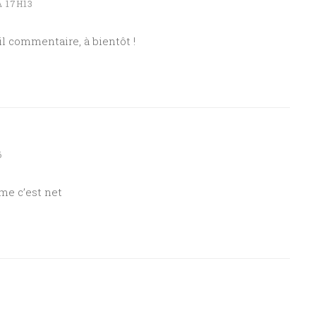
 17H13
l commentaire, à bientôt !
6
me c’est net