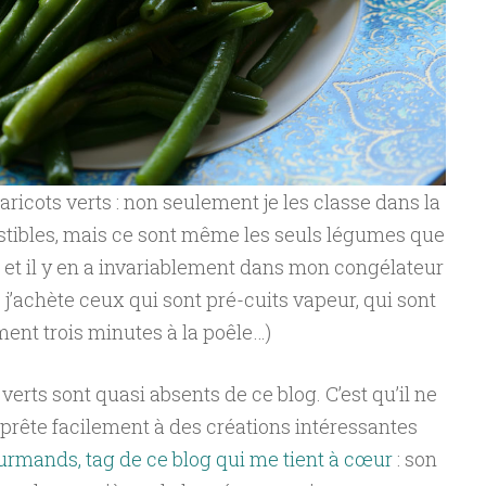
ricots verts : non seulement je les classe dans la
tibles, mais ce sont même les seuls légumes que
 et il y en a invariablement dans mon congélateur
j’achète ceux qui sont pré-cuits vapeur, qui sont
nt trois minutes à la poêle…)
erts sont quasi absents de ce blog. C’est qu’il ne
 prête facilement à des créations intéressantes
rmands, tag de ce blog qui me tient à cœur
: son