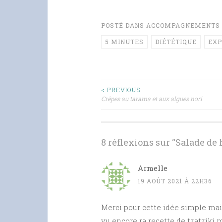
POSTÉ DANS
ACCOMPAGNEMENTS
5 MINUTES
DIÉTÉTIQUE
EXP
Navigation
< PREVIOUS
Crêpes au tarama et aux algues nori
des
articles
8 réflexions sur “
Salade de 
Armelle
19 AOÛT 2021 À 22H36
Merci pour cette idée simple mais
vu encore ra recette de tzatziki m