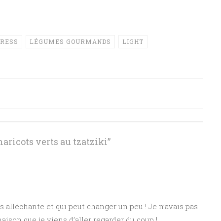
RESS
LÉGUMES GOURMANDS
LIGHT
haricots verts au tzatziki
”
 alléchante et qui peut changer un peu ! Je n’avais pas
aison que je viens d’aller regarder du coup !