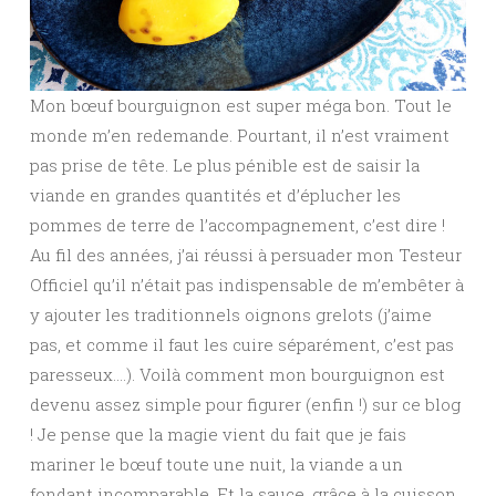
Mon bœuf bourguignon est super méga bon. Tout le
monde m’en redemande. Pourtant, il n’est vraiment
pas prise de tête. Le plus pénible est de saisir la
viande en grandes quantités et d’éplucher les
pommes de terre de l’accompagnement, c’est dire !
Au fil des années, j’ai réussi à persuader mon Testeur
Officiel qu’il n’était pas indispensable de m’embêter à
y ajouter les traditionnels oignons grelots (j’aime
pas, et comme il faut les cuire séparément, c’est pas
paresseux….). Voilà comment mon bourguignon est
devenu assez simple pour figurer (enfin !) sur ce blog
! Je pense que la magie vient du fait que je fais
mariner le bœuf toute une nuit, la viande a un
fondant incomparable. Et la sauce, grâce à la cuisson