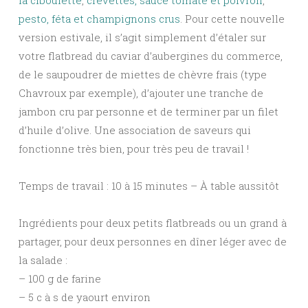
la ciboulette
,
crevettes, sauce tomate et poivron
,
pesto, féta et champignons crus
. Pour cette nouvelle
version estivale, il s’agit simplement d’étaler sur
votre flatbread du caviar d’aubergines du commerce,
de le saupoudrer de miettes de chèvre frais (type
Chavroux par exemple), d’ajouter une tranche de
jambon cru par personne et de terminer par un filet
d’huile d’olive. Une association de saveurs qui
fonctionne très bien, pour très peu de travail !
Temps de travail : 10 à 15 minutes – À table aussitôt
Ingrédients pour deux petits flatbreads ou un grand à
partager, pour deux personnes en dîner léger avec de
la salade :
– 100 g de farine
– 5 c à s de yaourt environ