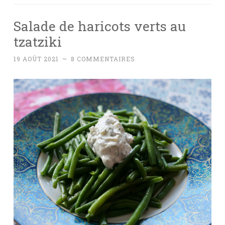
Salade de haricots verts au
tzatziki
19 AOÛT 2021
~
8 COMMENTAIRES