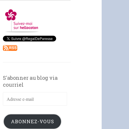
S'abonner au blog via
courriel
Adresse
e-
mail
ABONNEZ-VOUS