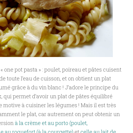
« one pot pasta » : poulet, poireau et pâtes cuisent
 toute l’eau de cuisson, et on obtient un plat
mé grâce à du vin blanc ! J’adore le principe du
x, qui permet d’avoir un plat de pâtes équilibré
 motive à cuisiner les légumes ! Mais il est très
amment le plat, car autrement on peut obtenir un
version
à la crème et au porto (poulet,
le au roquefort (à la courgette)
et
celle au lait de