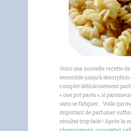
Voici une nouvelle recette de 
ensemble jusqu’à absorption de
complet délicieusement parfu
« one pot pasta », si paresseu
sans se fatiguer… Voilà qui me
important de parfumer suffis
résultat trop fade ! Après la 
champignons, courgette)
,
cel