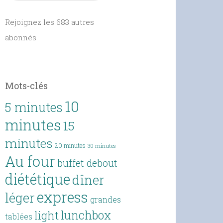
Rejoignez les 683 autres
abonnés
Mots-clés
10
5 minutes
minutes
15
minutes
20 minutes
30 minutes
Au four
buffet debout
diététique
dîner
express
léger
grandes
lunchbox
light
tablées