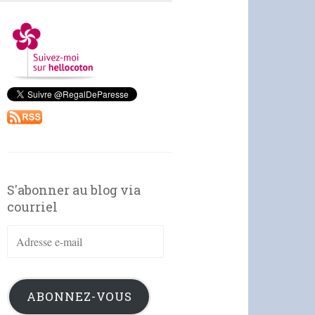
S'abonner au blog via
courriel
Adresse
e-
mail
ABONNEZ-VOUS