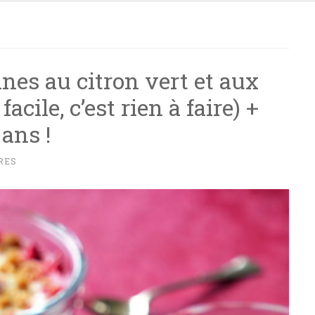
ines au citron vert et aux
acile, c’est rien à faire) +
ans !
RES