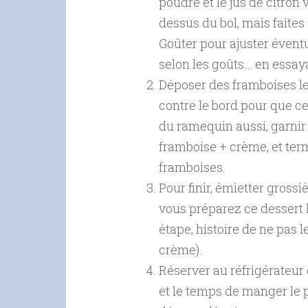
poudre et le jus de citron 
dessus du bol, mais faites 
Goûter pour ajuster éventu
selon les goûts… en essaya
Déposer des framboises le
contre le bord pour que ce
du ramequin aussi, garnir
framboise + crème, et ter
framboises.
Pour finir, émietter gross
vous préparez ce dessert l
étape, histoire de ne pas l
crème).
Réserver au réfrigérateur 
et le temps de manger le p