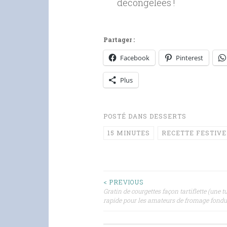
décongelées !
Partager :
Facebook
Pinterest
Plus
POSTÉ DANS
DESSERTS
15 MINUTES
RECETTE FESTIVE
Navigation
< PREVIOUS
Gratin de courgettes façon tartiflette (une tu
rapide pour les amateurs de fromage fondu 
des