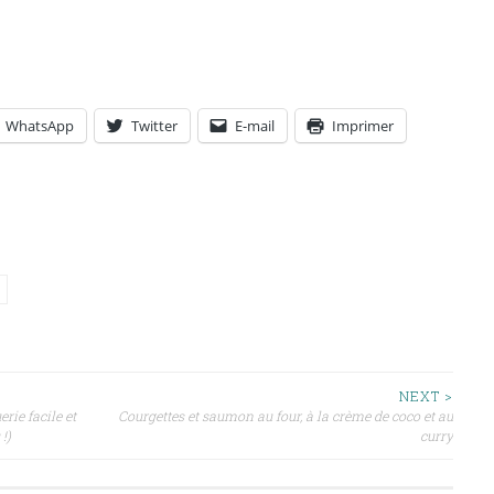
WhatsApp
Twitter
E-mail
Imprimer
NEXT >
erie facile et
Courgettes et saumon au four, à la crème de coco et au
!)
curry