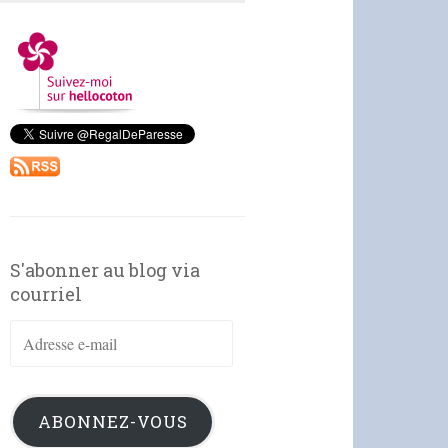
S'abonner au blog via
courriel
Adresse
e-
mail
ABONNEZ-VOUS