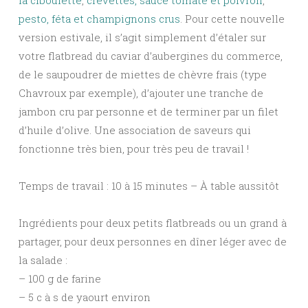
la ciboulette
,
crevettes, sauce tomate et poivron
,
pesto, féta et champignons crus
. Pour cette nouvelle
version estivale, il s’agit simplement d’étaler sur
votre flatbread du caviar d’aubergines du commerce,
de le saupoudrer de miettes de chèvre frais (type
Chavroux par exemple), d’ajouter une tranche de
jambon cru par personne et de terminer par un filet
d’huile d’olive. Une association de saveurs qui
fonctionne très bien, pour très peu de travail !
Temps de travail : 10 à 15 minutes – À table aussitôt
Ingrédients pour deux petits flatbreads ou un grand à
partager, pour deux personnes en dîner léger avec de
la salade :
– 100 g de farine
– 5 c à s de yaourt environ