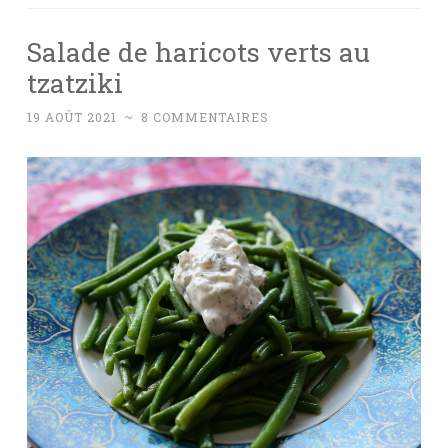
Salade de haricots verts au
tzatziki
19 AOÛT 2021
~
8 COMMENTAIRES