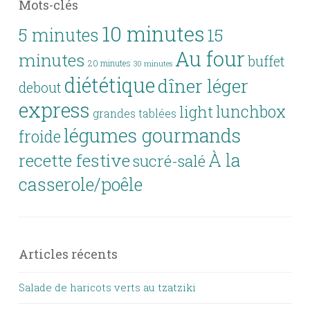
Mots-clés
10 minutes
5 minutes
15
Au four
minutes
buffet
20 minutes
30 minutes
diététique
dîner léger
debout
express
lunchbox
light
grandes tablées
légumes gourmands
froide
À la
recette festive
sucré-salé
casserole/poêle
Articles récents
Salade de haricots verts au tzatziki