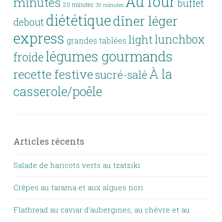
Au four
minutes
buffet
20 minutes
30 minutes
diététique
dîner léger
debout
express
lunchbox
light
grandes tablées
légumes gourmands
froide
À la
recette festive
sucré-salé
casserole/poêle
Articles récents
Salade de haricots verts au tzatziki
Crêpes au tarama et aux algues nori
Flatbread au caviar d’aubergines, au chèvre et au