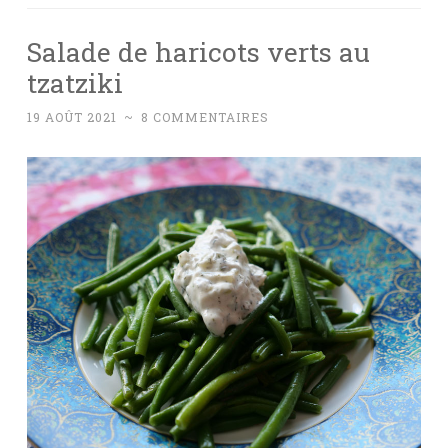
Salade de haricots verts au
tzatziki
19 AOÛT 2021
~
8 COMMENTAIRES