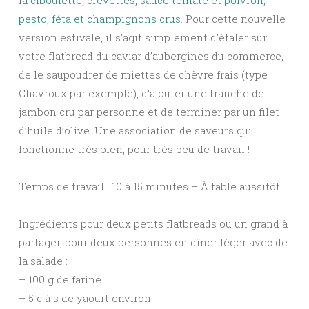
la ciboulette
,
crevettes, sauce tomate et poivron
,
pesto, féta et champignons crus
. Pour cette nouvelle
version estivale, il s’agit simplement d’étaler sur
votre flatbread du caviar d’aubergines du commerce,
de le saupoudrer de miettes de chèvre frais (type
Chavroux par exemple), d’ajouter une tranche de
jambon cru par personne et de terminer par un filet
d’huile d’olive. Une association de saveurs qui
fonctionne très bien, pour très peu de travail !
Temps de travail : 10 à 15 minutes – À table aussitôt
Ingrédients pour deux petits flatbreads ou un grand à
partager, pour deux personnes en dîner léger avec de
la salade :
– 100 g de farine
– 5 c à s de yaourt environ