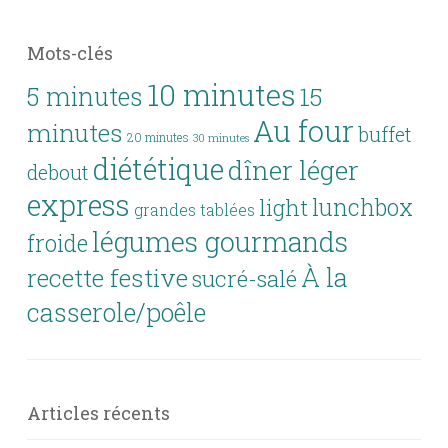
Mots-clés
10 minutes
5 minutes
15
Au four
minutes
buffet
20 minutes
30 minutes
diététique
dîner léger
debout
express
lunchbox
light
grandes tablées
légumes gourmands
froide
À la
recette festive
sucré-salé
casserole/poêle
Articles récents