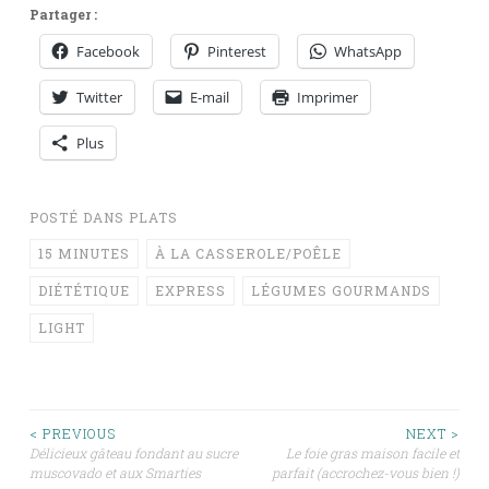
Partager :
Facebook
Pinterest
WhatsApp
Twitter
E-mail
Imprimer
Plus
POSTÉ DANS
PLATS
15 MINUTES
À LA CASSEROLE/POÊLE
DIÉTÉTIQUE
EXPRESS
LÉGUMES GOURMANDS
LIGHT
Navigation
< PREVIOUS
NEXT >
Délicieux gâteau fondant au sucre
Le foie gras maison facile et
muscovado et aux Smarties
parfait (accrochez-vous bien !)