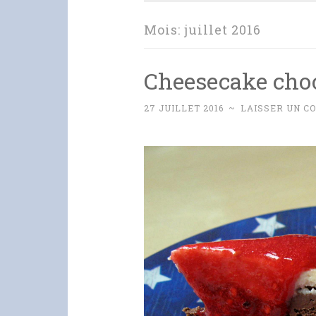
Mois:
juillet 2016
Cheesecake choc
27 JUILLET 2016
~
LAISSER UN C