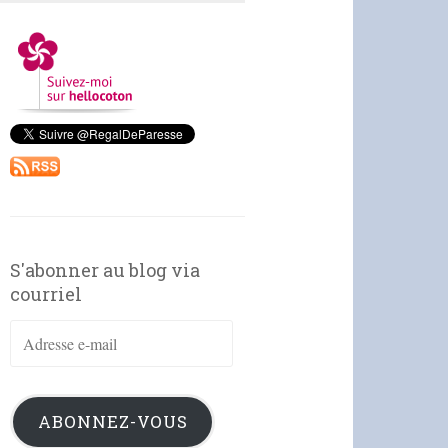
S'abonner au blog via
courriel
Adresse
e-
mail
ABONNEZ-VOUS