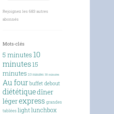
Rejoignez les 683 autres
abonnés
Mots-clés
10
5 minutes
minutes
15
minutes
20 minutes
30 minutes
Au four
buffet debout
diététique
dîner
express
léger
grandes
lunchbox
light
tablées