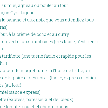
es au miel, agneau ou poulet au four
façon Cyril Lignac
à la banane et aux noix que vous attendiez tous
ras)
our, à la crème de coco et au curry
ron vert et aux framboises (très facile, c’est rien à
s !
tartiflette (une tuerie facile et rapide pour les
u !)
autour du magret fumé : à l’huile de truffe, au
de la poire et des noix… (facile, express et chic)
s (au four)
 miel (sauce express)
ette (express, paresseux et délicieux)
uce tomate, poulet et champignons