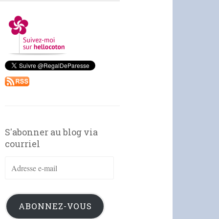
S'abonner au blog via
courriel
Adresse
e-
mail
ABONNEZ-VOUS