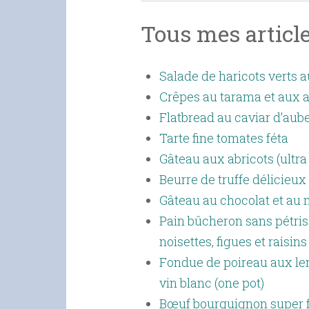
Tous mes articl
Salade de haricots verts a
Crêpes au tarama et aux a
Flatbread au caviar d’aub
Tarte fine tomates féta
Gâteau aux abricots (ultra
Beurre de truffe délicieux (
Gâteau au chocolat et au
Pain bûcheron sans pétris
noisettes, figues et raisins
Fondue de poireau aux len
vin blanc (one pot)
Bœuf bourguignon super fa