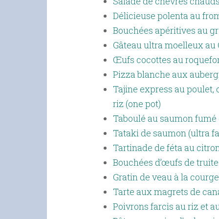
Salade de chèvres chauds
Délicieuse polenta au fro
Bouchées apéritives au gr
Gâteau ultra moelleux au
Œufs cocottes au roquefor
Pizza blanche aux auberg
Tajine express au poulet, c
riz (one pot)
Taboulé au saumon fumé e
Tataki de saumon (ultra fa
Tartinade de féta au citro
Bouchées d’œufs de truite 
Gratin de veau à la courget
Tarte aux magrets de cana
Poivrons farcis au riz et 