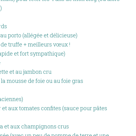
)
rds
au porto (allégée et délicieuse)
 de truffe + meilleurs vœux !
rapide et fort sympathique)
e
lette et au jambon cru
la mousse de foie ou au foie gras
aciennes)
ur et aux tomates confites (sauce pour pâtes
féta et aux champignons crus
isée (avec un peu de pomme de terre et une