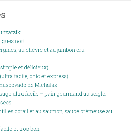
es
u tzatziki
lgues nori
ergines, au chèvre et au jambon cru
 simple et délicieux)
ultra facile, chic et express)
 muscovado de Michalak
sage ultra facile – pain gourmand au seigle,
 secs
tilles corail et au saumon, sauce crémeuse au
cile et trop bon