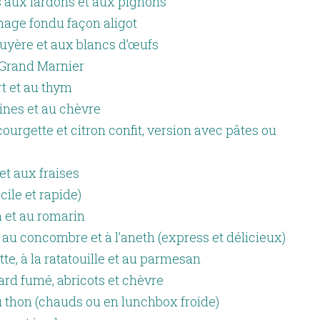
 aux lardons et aux pignons
mage fondu façon aligot
uyère et aux blancs d’œufs
 Grand Marnier
t et au thym
ines et au chèvre
ourgette et citron confit, version avec pâtes ou
t aux fraises
cile et rapide)
n et au romarin
au concombre et à l’aneth (express et délicieux)
te, à la ratatouille et au parmesan
rd fumé, abricots et chèvre
au thon (chauds ou en lunchbox froide)