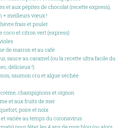
s et aux pépites de chocolat (recette express),
n + meilleurs vœux !
chèvre frais et poulet
de coco et citron vert (express)
violes
me de marron et au café
ur, sauce au caramel (ou la recette ultra facile du
ec, délicieux !)
mon, saumon cru et algue séchée
la crème, champignons et oignon
ème et aux fruits de mer
quefort, poire et noix
e et variée au temps du coronavirus
rmats) pour fêter les 4 ans de mon blog (ou alors