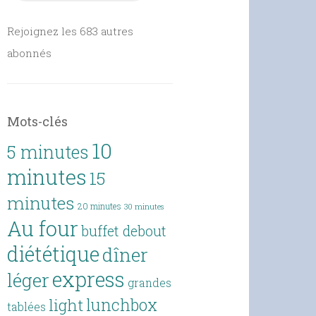
Rejoignez les 683 autres
abonnés
Mots-clés
10
5 minutes
minutes
15
minutes
20 minutes
30 minutes
Au four
buffet debout
diététique
dîner
express
léger
grandes
lunchbox
light
tablées