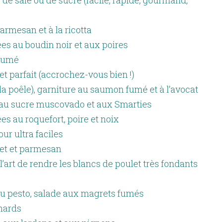
r de salé ou de sucré (facile, rapide, gourmand,
armesan et à la ricotta
es au boudin noir et aux poires
fumé
et parfait (accrochez-vous bien !)
la poêle), garniture au saumon fumé et à l’avocat
 au sucre muscovado et aux Smarties
es au roquefort, poire et noix
ur ultra faciles
let et parmesan
’art de rendre les blancs de poulet très fondants
u pesto, salade aux magrets fumés
inards