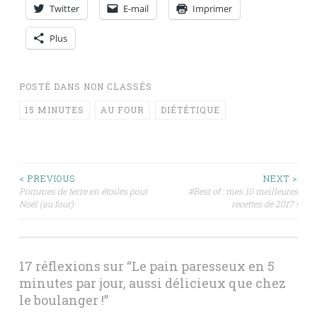
Twitter
E-mail
Imprimer
Plus
POSTÉ DANS
NON CLASSÉS
15 MINUTES
AU FOUR
DIÉTÉTIQUE
Navigation
< PREVIOUS
NEXT >
Pommes de terre en étoiles pour
#Best of : mes 10 meilleures
Noël (au four)
recettes de 2017 !
des
articles
17 réflexions sur “
Le pain paresseux en 5
minutes par jour, aussi délicieux que chez
le boulanger !
”