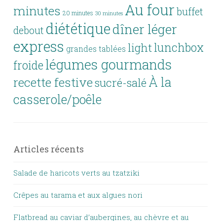
Au four
minutes
buffet
20 minutes
30 minutes
diététique
dîner léger
debout
express
lunchbox
light
grandes tablées
légumes gourmands
froide
À la
recette festive
sucré-salé
casserole/poêle
Articles récents
Salade de haricots verts au tzatziki
Crêpes au tarama et aux algues nori
Flatbread au caviar d’aubergines, au chèvre et au