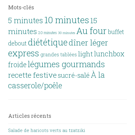
Mots-clés
10 minutes
5 minutes
15
Au four
minutes
buffet
20 minutes
30 minutes
diététique
dîner léger
debout
express
lunchbox
light
grandes tablées
légumes gourmands
froide
À la
recette festive
sucré-salé
casserole/poêle
Articles récents
Salade de haricots verts au tzatziki