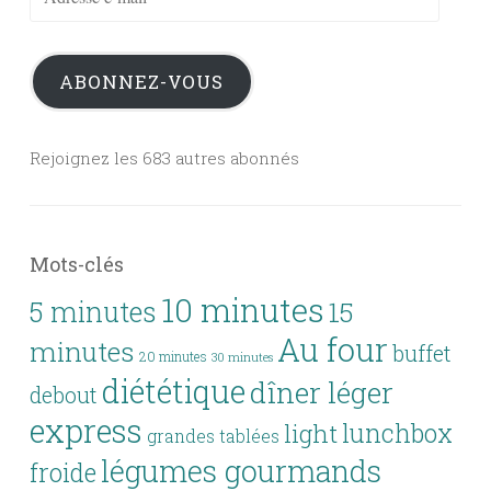
e-
mail
ABONNEZ-VOUS
Rejoignez les 683 autres abonnés
Mots-clés
10 minutes
5 minutes
15
Au four
minutes
buffet
20 minutes
30 minutes
diététique
dîner léger
debout
express
lunchbox
light
grandes tablées
légumes gourmands
froide