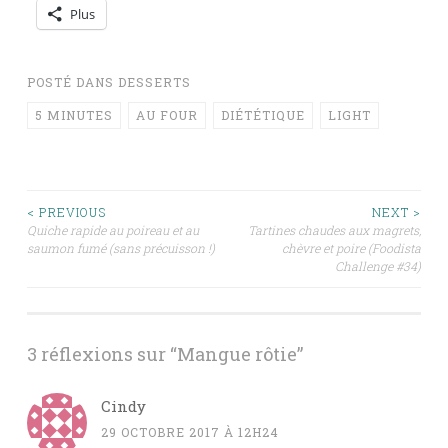
Plus
POSTÉ DANS
DESSERTS
5 MINUTES
AU FOUR
DIÉTÉTIQUE
LIGHT
Navigation
< PREVIOUS
NEXT >
Quiche rapide au poireau et au
Tartines chaudes aux magrets,
saumon fumé (sans précuisson !)
chèvre et poire (Foodista
des
Challenge #34)
articles
3 réflexions sur “
Mangue rôtie
”
Cindy
29 OCTOBRE 2017 À 12H24