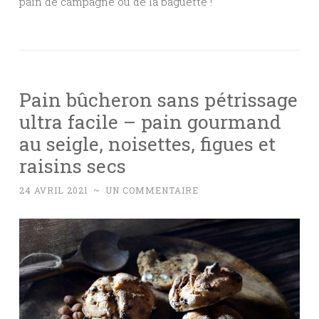
pain de campagne ou de la baguette !
Pain bûcheron sans pétrissage
ultra facile – pain gourmand
au seigle, noisettes, figues et
raisins secs
24 AVRIL 2021
~
UN COMMENTAIRE