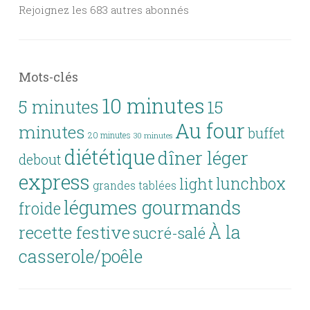
Rejoignez les 683 autres abonnés
Mots-clés
10 minutes
5 minutes
15
Au four
minutes
buffet
20 minutes
30 minutes
diététique
dîner léger
debout
express
lunchbox
light
grandes tablées
légumes gourmands
froide
À la
recette festive
sucré-salé
casserole/poêle