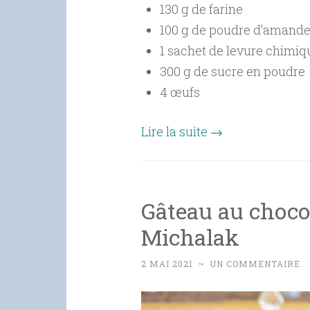
130 g de farine
100 g de poudre d’amandes
1 sachet de levure chimiq
300 g de sucre en poudre
4 œufs
Lire la suite
→
Gâteau au choco
Michalak
2 MAI 2021
~
UN COMMENTAIRE