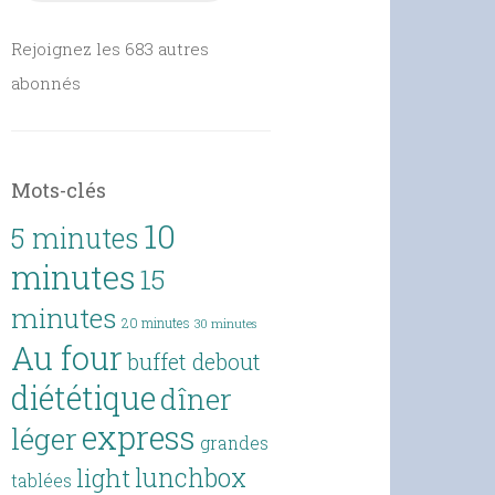
Rejoignez les 683 autres
abonnés
Mots-clés
10
5 minutes
minutes
15
minutes
20 minutes
30 minutes
Au four
buffet debout
diététique
dîner
express
léger
grandes
lunchbox
light
tablées