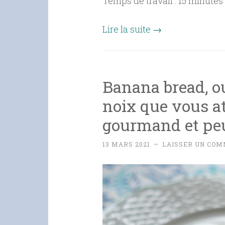
Temps de travail : 15 minute
Lire la suite
→
Banana bread, ou
noix que vous at
gourmand et peu
13 MARS 2021
~
LAISSER UN COM