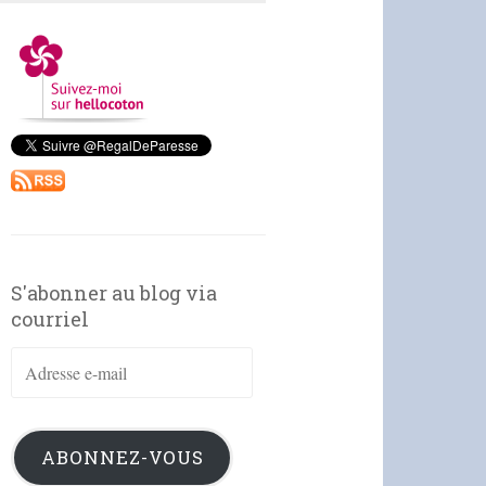
S'abonner au blog via
courriel
Adresse
e-
mail
ABONNEZ-VOUS