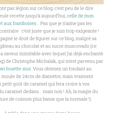
t pas légion sur ce blog, c’est peu de le dire
seule recette jusqu’à aujourd’hui,
celle de mon
et aux framboises
… Pas que je n’aime pas les
ntraire : c’est juste que je suis trop exigeante !
gagné le droit de figurer sur ce blog, malgré sa
 gâteau au chocolat et au sucre muscovado (ce
la saveur inimitable avec lequel j’ai déjà enchanté
og) de Christophe Michalak, qui m’est parvenu par
wi fouette-moi
. Vous obtenez un fondant au
n moule de 24cm de diamètre, mais vraiment
 petit goût de caramel qui fera croire à vos
du caramel dedans… mais non ! Ah, la magie du
ure de cuisson plus basse que la normale !).