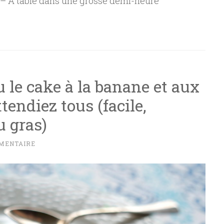
s – À table dans une grosse demi-heure
 le cake à la banane et aux
tendiez tous (facile,
 gras)
MENTAIRE