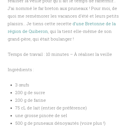
réaliser la veille pour qu’il ait le temps de raffermir…
J’ai nommé le far breton aux pruneaux ! Pour moi, de
quoi me remémorer les vacances d’été et leurs petits
plaisirs… Je tiens cette recette
d’une Bretonne de la
région de Quiberon
, qui la tient elle-même de son
grand-père, qui était boulanger !
Temps de travail : 10 minutes – À réaliser la veille
Ingrédients :
3 œufs
200 g de sucre
200 g de farine
75 cL de lait (entier de préférence)
une grosse pincée de sel
500 g de pruneaux dénoyautés (voire plus !)