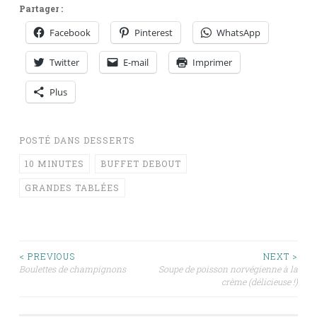
Partager :
Facebook
Pinterest
WhatsApp
Twitter
E-mail
Imprimer
Plus
POSTÉ DANS
DESSERTS
10 MINUTES
BUFFET DEBOUT
GRANDES TABLÉES
Navigation
< PREVIOUS
NEXT >
Boulettes de champignons
Soupe de poisson norvégienne à la
crème (délicieuse !)
des