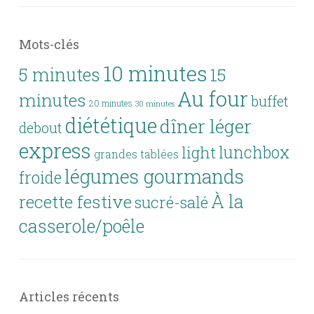
Mots-clés
10 minutes
5 minutes
15
Au four
minutes
buffet
20 minutes
30 minutes
diététique
dîner léger
debout
express
lunchbox
light
grandes tablées
légumes gourmands
froide
À la
recette festive
sucré-salé
casserole/poêle
Articles récents