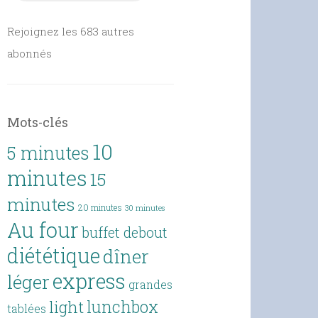
Rejoignez les 683 autres
abonnés
Mots-clés
10
5 minutes
minutes
15
minutes
20 minutes
30 minutes
Au four
buffet debout
diététique
dîner
express
léger
grandes
lunchbox
light
tablées