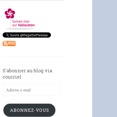
S'abonner au blog via
courriel
Adresse
e-
mail
ABONNEZ-VOUS