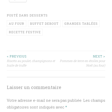
POSTÉ DANS
DESSERTS
AU FOUR
BUFFET DEBOUT
GRANDES TABLÉES
RECETTE FESTIVE
Navigation
< PREVIOUS
NEXT >
Risotto au poulet, champignons et
Pommes de terre en étoiles pour
huile de truffe
Noël (au four)
des
articles
Laisser un commentaire
Votre adresse e-mail ne sera pas publiée.
Les champs
obligatoires sont indiqués avec
*