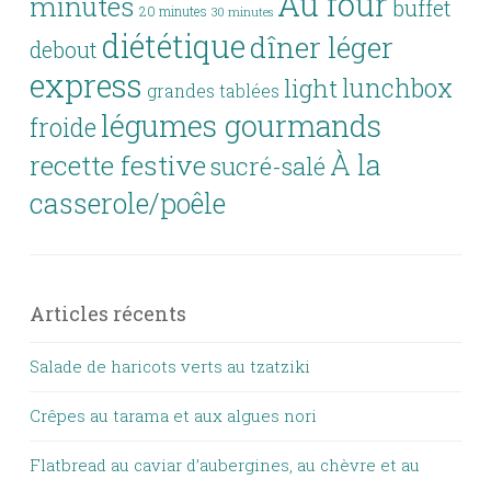
Au four
minutes
buffet
20 minutes
30 minutes
diététique
dîner léger
debout
express
lunchbox
light
grandes tablées
légumes gourmands
froide
À la
recette festive
sucré-salé
casserole/poêle
Articles récents
Salade de haricots verts au tzatziki
Crêpes au tarama et aux algues nori
Flatbread au caviar d’aubergines, au chèvre et au