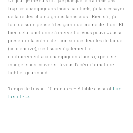
Un jour, je me suis dit que puisque je n’aimais pas
trop les champignons farcis habituels, j’allais essayer
de faire des champignons farcis crus… Bien sûr, j’ai
tout de suite pensé à les garnir de crème de thon ! Eh
bien cela fonctionne à merveille. Vous pouvez aussi
présenter la crème de thon sur des feuilles de laitue
(ou d’endive), c’est super également, et
contrairement aux champignons farcis ça peut se
manger sans couverts : à vous l’apéritif dînatoire
light et gourmand !
Temps de travail : 10 minutes – À table aussitôt
Lire
la suite
→