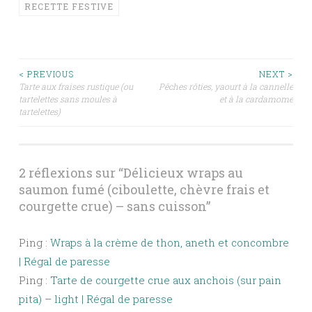
RECETTE FESTIVE
Navigation
< PREVIOUS
NEXT >
Tarte aux fraises rustique (ou
Pêches rôties, yaourt à la cannelle
tartelettes sans moules à
et à la cardamome
des
tartelettes)
articles
2 réflexions sur “
Délicieux wraps au
saumon fumé (ciboulette, chèvre frais et
courgette crue) – sans cuisson
”
Ping :
Wraps à la crème de thon, aneth et concombre
| Régal de paresse
Ping :
Tarte de courgette crue aux anchois (sur pain
pita) – light | Régal de paresse