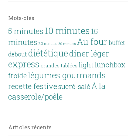
Mots-clés
10 minutes
5 minutes
15
Au four
minutes
buffet
20 minutes
30 minutes
diététique
dîner léger
debout
express
lunchbox
light
grandes tablées
légumes gourmands
froide
À la
recette festive
sucré-salé
casserole/poêle
Articles récents