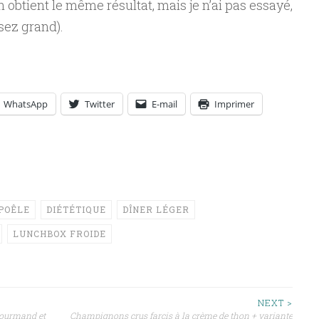
obtient le même résultat, mais je n’ai pas essayé,
sez grand).
WhatsApp
Twitter
E-mail
Imprimer
POÊLE
DIÉTÉTIQUE
DÎNER LÉGER
LUNCHBOX FROIDE
NEXT >
 gourmand et
Champignons crus farcis à la crème de thon + variante