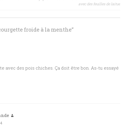
avec des feuilles de laitue
ourgette froide à la menthe
”
te avec des pois chiches. Ça doit être bon. As-tu essayé
ande
54