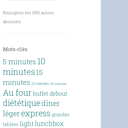
Rejoignez les 683 autres
abonnés
Mots-clés
10
5 minutes
minutes
15
minutes
20 minutes
30 minutes
Au four
buffet debout
diététique
dîner
express
léger
grandes
lunchbox
light
tablées