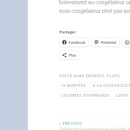
brièvement au congélateur on 
mon congélateur n’est pas as
Partager :
Facebook
Pinterest
Plus
POSTÉ DANS
ENTRÉES
,
PLATS
15 MINUTES
À LA CASSEROLE/
LÉGUMES GOURMANDS
LIGHT
Navigation
< PREVIOUS
Pudding de chia exotique à la coco (light,