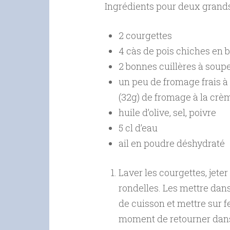
Ingrédients pour deux grands 
2 courgettes
4 càs de pois chiches en b
2 bonnes cuillères à soup
un peu de fromage frais à 
(32g) de fromage à la crèm
huile d’olive, sel, poivre
5 cl d’eau
ail en poudre déshydraté
Laver les courgettes, jeter
rondelles. Les mettre dans
de cuisson et mettre sur fe
moment de retourner dans 