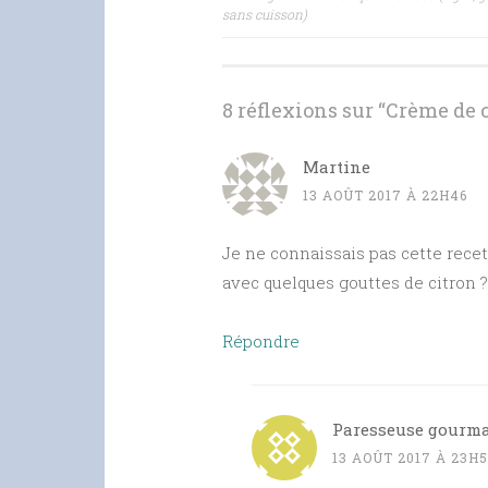
sans cuisson)
des
articles
8 réflexions sur “
Crème de c
Martine
13 AOÛT 2017 À 22H46
Je ne connaissais pas cette recet
avec quelques gouttes de citron ?
Répondre
Paresseuse gourm
13 AOÛT 2017 À 23H