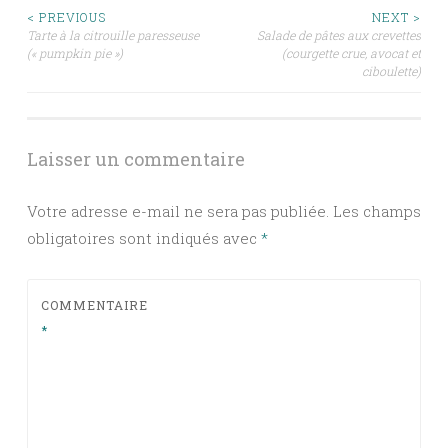
Navigation
< PREVIOUS
NEXT >
Tarte à la citrouille paresseuse
Salade de pâtes aux crevettes
(« pumpkin pie »)
(courgette crue, avocat et
des
ciboulette)
articles
Laisser un commentaire
Votre adresse e-mail ne sera pas publiée.
Les champs
obligatoires sont indiqués avec
*
COMMENTAIRE
*