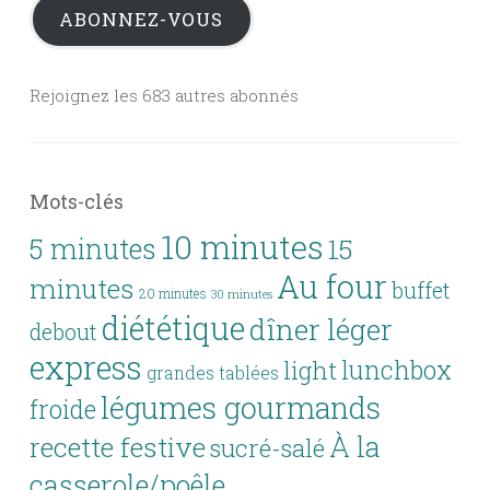
ABONNEZ-VOUS
Rejoignez les 683 autres abonnés
Mots-clés
10 minutes
5 minutes
15
Au four
minutes
buffet
20 minutes
30 minutes
diététique
dîner léger
debout
express
lunchbox
light
grandes tablées
légumes gourmands
froide
À la
recette festive
sucré-salé
casserole/poêle