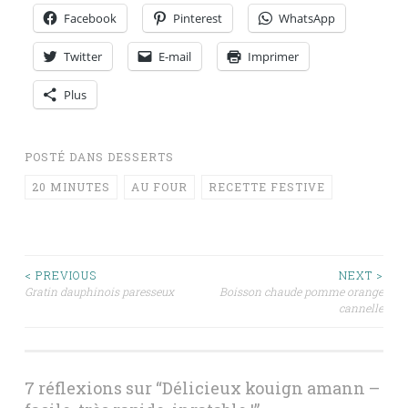
Facebook
Pinterest
WhatsApp
Twitter
E-mail
Imprimer
Plus
POSTÉ DANS
DESSERTS
20 MINUTES
AU FOUR
RECETTE FESTIVE
Navigation
< PREVIOUS
NEXT >
Gratin dauphinois paresseux
Boisson chaude pomme orange
cannelle
des
articles
7 réflexions sur “
Délicieux kouign amann –