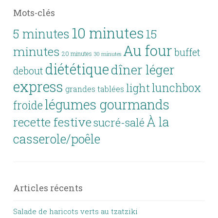
Mots-clés
10 minutes
5 minutes
15
Au four
minutes
buffet
20 minutes
30 minutes
diététique
dîner léger
debout
express
lunchbox
light
grandes tablées
légumes gourmands
froide
À la
recette festive
sucré-salé
casserole/poêle
Articles récents
Salade de haricots verts au tzatziki