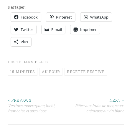
Partager :
Facebook
Pinterest
WhatsApp
Twitter
E-mail
Imprimer
Plus
POSTÉ DANS
PLATS
15 MINUTES
AU FOUR
RECETTE FESTIVE
Navigation
< PREVIOUS
NEXT >
Verrines mascarpone, litchi,
Pâtes aux fruits de mer, sauce
framboise et speculoos
crémeuse au vin blanc
des
articles