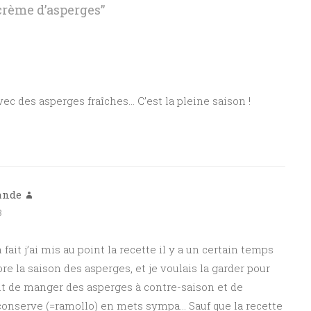
 crème d’asperges
”
 des asperges fraîches… C’est la pleine saison !
ande
8
En fait j’ai mis au point la recette il y a un certain temps
ore la saison des asperges, et je voulais la garder pour
tant de manger des asperges à contre-saison et de
conserve (=ramollo) en mets sympa… Sauf que la recette