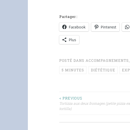
Partager :
Facebook
Pinterest
Plus
POSTÉ DANS
ACCOMPAGNEMENTS
5 MINUTES
DIÉTÉTIQUE
EXP
Navigation
< PREVIOUS
Tortizza aux deux fromages (petite pizza ex
tortilla)
des
articles