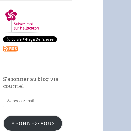
S'abonner au blog via
courriel
Adresse
e-
mail
ABONNEZ-VOUS