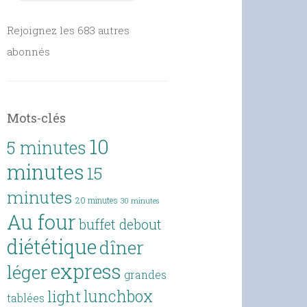
Rejoignez les 683 autres
abonnés
Mots-clés
10
5 minutes
minutes
15
minutes
20 minutes
30 minutes
Au four
buffet debout
diététique
dîner
express
léger
grandes
lunchbox
light
tablées