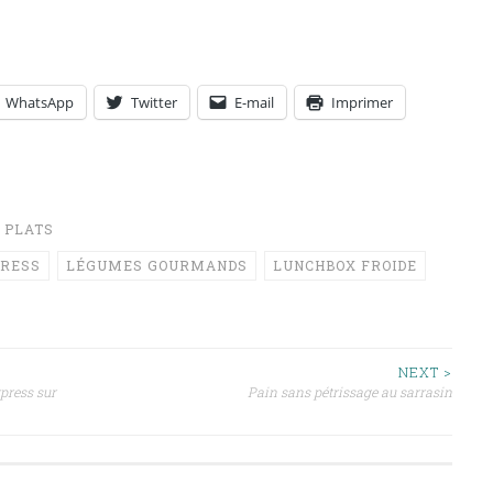
WhatsApp
Twitter
E-mail
Imprimer
,
PLATS
RESS
LÉGUMES GOURMANDS
LUNCHBOX FROIDE
NEXT >
press sur
Pain sans pétrissage au sarrasin