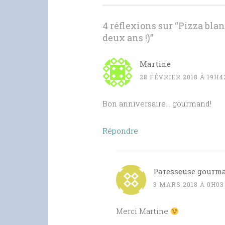
articles
4 réflexions sur “
Pizza blan
deux ans !)
”
Martine
28 FÉVRIER 2018 À 19H4
Bon anniversaire… gourmand!
Répondre
Paresseuse gourm
3 MARS 2018 À 0H03
Merci Martine