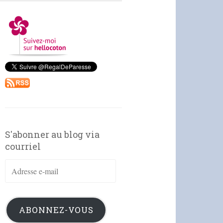
S'abonner au blog via
courriel
Adresse
e-
mail
ABONNEZ-VOUS