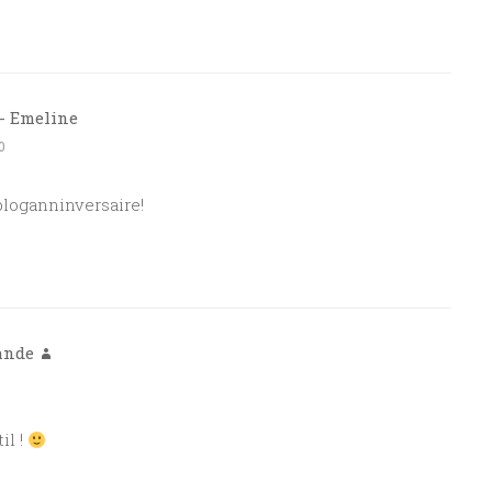
 - Emeline
0
bloganninversaire!
ande
il !