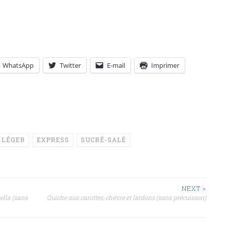
WhatsApp
Twitter
E-mail
Imprimer
 LÉGER
EXPRESS
SUCRÉ-SALÉ
NEXT >
ella (sans
Quiche aux carottes, chèvre et lardons (sans précuisson)