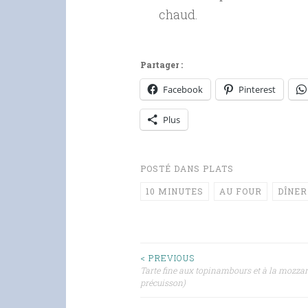
chaud.
Partager :
Facebook
Pinterest
Plus
POSTÉ DANS
PLATS
10 MINUTES
AU FOUR
DÎNER
Navigation
< PREVIOUS
Tarte fine aux topinambours et à la mozzar
précuisson)
des