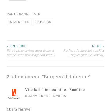
POSTÉ DANS
PLATS
15 MINUTES
EXPRESS
Navigation
< PREVIOUS
NEXT >
Pâte à pizza divine, super facile et
Rochers de chocolat aux Rice
rapide (sans pétrissage : oh yeah !)
Krispies (#Battle Food 57)
des
articles
2 réflexions sur “
Burgers à l’italienne
”
Vite fait...bien cuisiné - Emeline
8 JANVIER 2018 À 20H15
Miam j’arrive!