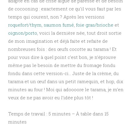
adapté en cas de crise aiguë de paresse et de besoin
de cocooning : exactement ce qu’il vous faut par les
temps qui courent, non ? Après les versions
roquefort/thym
,
saumon fumé
,
foie gras/brioche
et
oignon/porto
, voici la dernière née, tout droit sortie
de mon imagination et déjà faite et refaite de
nombreuses fois : des œufs cocotte au tarama ! Et
pour vous dire à quel point c’est bon, je n’éprouve
même pas le besoin de mettre du fromage fondu
fondu dans cette version-ci… Juste de la crème, du
tarama et un œuf dans un petit ramequin, et hop, dix
minutes au four ! Moi qui adoooore le tarama, je m’en
veux de ne pas avoir eu l’idée plus tôt !
Temps de travail : 5 minutes – À table dans 15
minutes