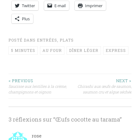
Twitter
E-mail
Imprimer
Plus
POSTÉ DANS
ENTRÉES
,
PLATS
5 MINUTES
AU FOUR
DÎNER LÉGER
EXPRESS
Navigation
< PREVIOUS
NEXT >
Saucisse aux lentilles à la crème,
Chirashi aux œufs de saumon,
champignons et oignon
saumon cru et algue séchée
des
articles
3 réflexions sur “
Œufs cocotte au tarama
”
rose