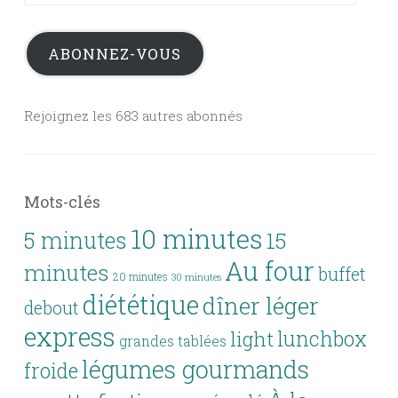
e-
mail
ABONNEZ-VOUS
Rejoignez les 683 autres abonnés
Mots-clés
10 minutes
5 minutes
15
Au four
minutes
buffet
20 minutes
30 minutes
diététique
dîner léger
debout
express
lunchbox
light
grandes tablées
légumes gourmands
froide