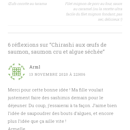
Navigation
Œufs cocotte au tarama
Filet mignon de porc au four, sauce
au caramel (ou la recette ultra
des
facile du filet mignon fondant, pas
sec, délicieux !)
articles
6 réflexions sur “
Chirashi aux œufs de
saumon, saumon cru et algue séchée
”
Arml
13 NOVEMBRE 2020 À 22H06
Merci pour cette bonne idée ! Ma fille voulait
justement faire des sashimis demain pour le
déjeuner. Du coup, j’essaierai à ta façon. J’aime bien
l’idée de saupoudrer des bouts d’algues, et encore
plus l’idée que ça aille vite !
Armelle