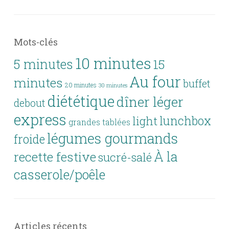
Mots-clés
10 minutes
5 minutes
15
Au four
minutes
buffet
20 minutes
30 minutes
diététique
dîner léger
debout
express
lunchbox
light
grandes tablées
légumes gourmands
froide
À la
recette festive
sucré-salé
casserole/poêle
Articles récents