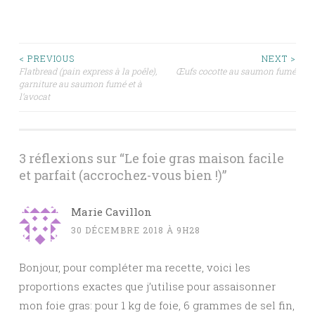
Navigation
< PREVIOUS
NEXT >
Flatbread (pain express à la poêle),
Œufs cocotte au saumon fumé
garniture au saumon fumé et à
des
l’avocat
articles
3 réflexions sur “
Le foie gras maison facile
et parfait (accrochez-vous bien !)
”
Marie Cavillon
30 DÉCEMBRE 2018 À 9H28
Bonjour, pour compléter ma recette, voici les
proportions exactes que j’utilise pour assaisonner
mon foie gras: pour 1 kg de foie, 6 grammes de sel fin,