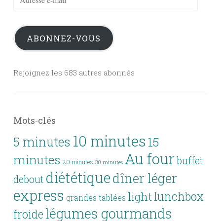
e-
mail
ABONNEZ-VOUS
Rejoignez les 683 autres abonnés
Mots-clés
10 minutes
5 minutes
15
Au four
minutes
buffet
20 minutes
30 minutes
diététique
dîner léger
debout
express
lunchbox
light
grandes tablées
légumes gourmands
froide