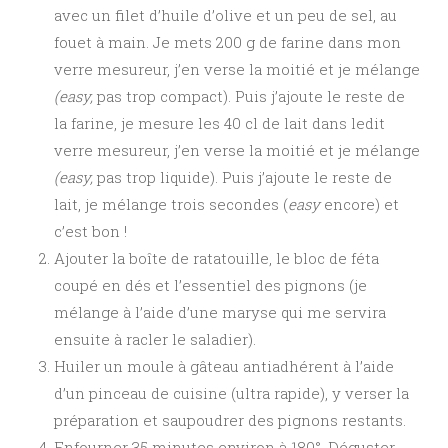
avec un filet d’huile d’olive et un peu de sel, au
fouet à main. Je mets 200 g de farine dans mon
verre mesureur, j’en verse la moitié et je mélange
(easy,
pas trop compact). Puis j’ajoute le reste de
la farine, je mesure les 40 cl de lait dans ledit
verre mesureur, j’en verse la moitié et je mélange
(easy,
pas trop liquide). Puis j’ajoute le reste de
lait, je mélange trois secondes (
easy
encore) et
c’est bon !
Ajouter la boîte de ratatouille, le bloc de féta
coupé en dés et l’essentiel des pignons (je
mélange à l’aide d’une maryse qui me servira
ensuite à racler le saladier).
Huiler un moule à gâteau antiadhérent à l’aide
d’un pinceau de cuisine (ultra rapide), y verser la
préparation et saupoudrer des pignons restants.
Enfourner 35 minutes environ à 180°. Déguster