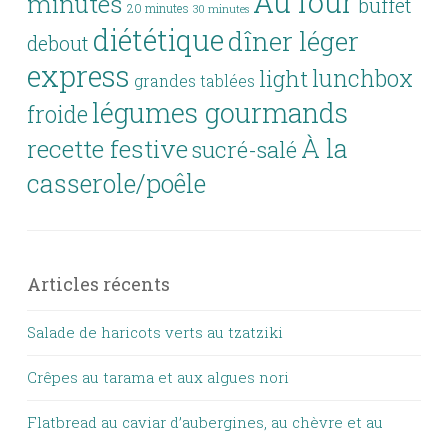
Au four
minutes
buffet
20 minutes
30 minutes
diététique
dîner léger
debout
express
lunchbox
light
grandes tablées
légumes gourmands
froide
À la
recette festive
sucré-salé
casserole/poêle
Articles récents
Salade de haricots verts au tzatziki
Crêpes au tarama et aux algues nori
Flatbread au caviar d’aubergines, au chèvre et au