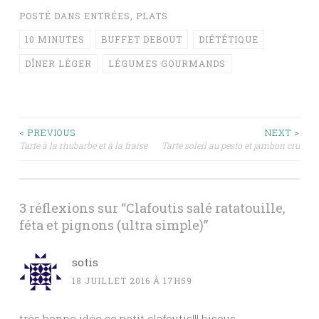
POSTÉ DANS
ENTRÉES
,
PLATS
10 MINUTES
BUFFET DEBOUT
DIÉTÉTIQUE
DÎNER LÉGER
LÉGUMES GOURMANDS
Navigation
< PREVIOUS
NEXT >
Tarte à la rhubarbe et à la fraise
Tarte soleil au pesto et jambon cru
des
articles
3 réflexions sur “
Clafoutis salé ratatouille,
féta et pignons (ultra simple)
”
sotis
18 JUILLET 2016 À 17H59
très bonne idée ce petit clafoutis!!! bisous