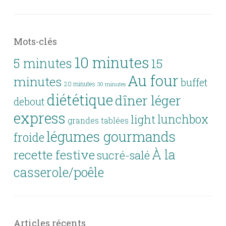
Mots-clés
10 minutes
5 minutes
15
Au four
minutes
buffet
20 minutes
30 minutes
diététique
dîner léger
debout
express
lunchbox
light
grandes tablées
légumes gourmands
froide
À la
recette festive
sucré-salé
casserole/poêle
Articles récents