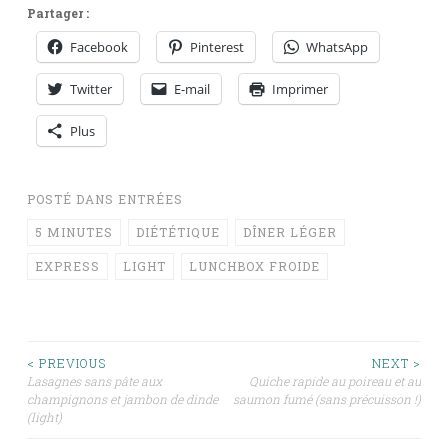
Partager :
Facebook
Pinterest
WhatsApp
Twitter
E-mail
Imprimer
Plus
POSTÉ DANS
ENTRÉES
5 MINUTES
DIÉTÉTIQUE
DÎNER LÉGER
EXPRESS
LIGHT
LUNCHBOX FROIDE
Navigation
< PREVIOUS
NEXT >
Lasagnes sans pâte aux
Quiche rapide au poireau et au
champignons et jambon de dinde
saumon fumé (sans précuisson !)
des
(light)