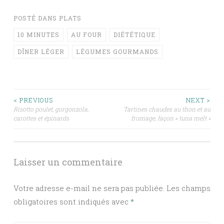
POSTÉ DANS
PLATS
10 MINUTES
AU FOUR
DIÉTÉTIQUE
DÎNER LÉGER
LÉGUMES GOURMANDS
Navigation
< PREVIOUS
NEXT >
Risotto poulet, gorgonzola,
Tartines chaudes au thon et au
carottes et épinards
fromage, façon « tuna melt »
des
articles
Laisser un commentaire
Votre adresse e-mail ne sera pas publiée.
Les champs
obligatoires sont indiqués avec
*