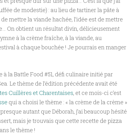
 et presque dur sur une pizza… C’est là que j’ai
fée de modestie) : au lieu de tartiner la pâte à
de mettre la viande hachée, l’idée est de mettre
… On obtient un résultat divin, délicieusement
ymne à la crème fraîche, à la viande, au
estival à chaque bouchée ! Je pourrais en manger
 à la Battle Food #51, défi culinaire initié par
ea. Le thème de l’édition précédente avait été
tes Cuillères et Charentaises
, et ce mois-ci c’est
sse
qui a choisi le thème : « la crème de la crème »
presque autant que Déborah, j’ai beaucoup hésité
sert, mais je trouvais que cette recette de pizza
ans le thème !