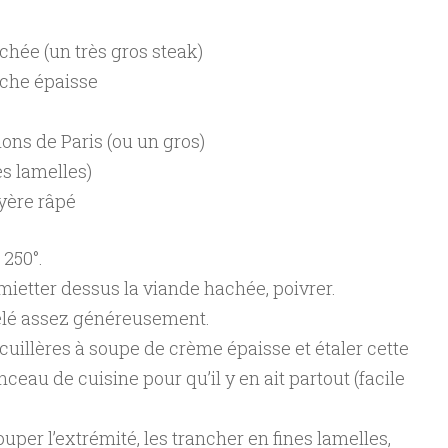
chée (un très gros steak)
îche épaisse
ns de Paris (ou un gros)
s lamelles)
yère râpé
 250°.
émietter dessus la viande hachée, poivrer.
gelé assez généreusement.
uillères à soupe de crème épaisse et étaler cette
eau de cuisine pour qu’il y en ait partout (facile
per l’extrémité, les trancher en fines lamelles,