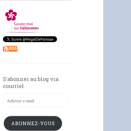
S'abonner au blog via
courriel
Adresse
e-
mail
ABONNEZ-VOUS