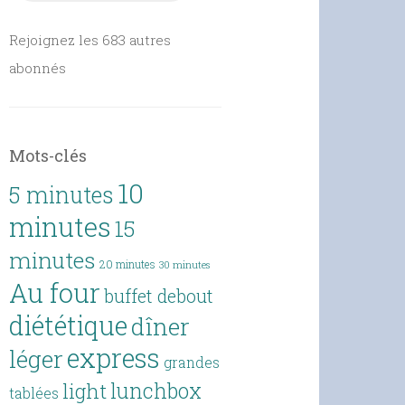
Rejoignez les 683 autres
abonnés
Mots-clés
10
5 minutes
minutes
15
minutes
20 minutes
30 minutes
Au four
buffet debout
diététique
dîner
express
léger
grandes
lunchbox
light
tablées