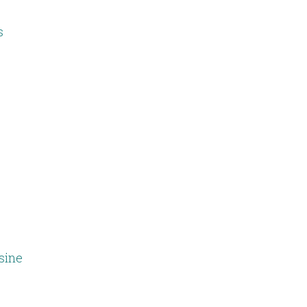
s
sine