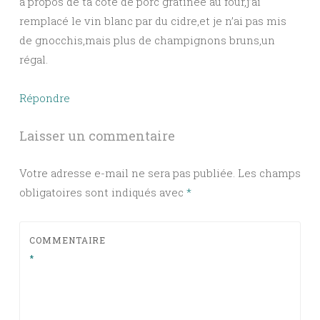
à propos de ta cote de porc gratinèe au four,j’ai
remplacé le vin blanc par du cidre,et je n’ai pas mis
de gnocchis,mais plus de champignons bruns,un
régal.
Répondre
Laisser un commentaire
Votre adresse e-mail ne sera pas publiée.
Les champs
obligatoires sont indiqués avec
*
COMMENTAIRE
*