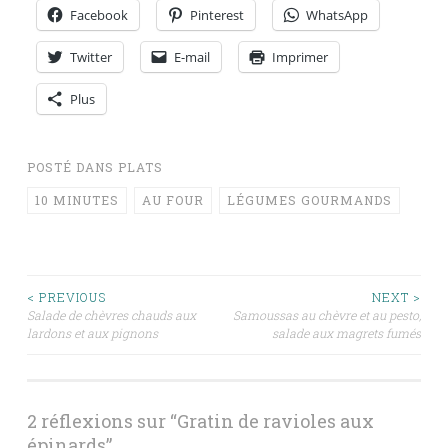
Facebook
Pinterest
WhatsApp
Twitter
E-mail
Imprimer
Plus
POSTÉ DANS
PLATS
10 MINUTES
AU FOUR
LÉGUMES GOURMANDS
Navigation
< PREVIOUS
NEXT >
Salade de chèvres chauds aux
Samoussas au chèvre et au pesto,
lardons et aux pignons
salade aux magrets fumés
des
articles
2 réflexions sur “
Gratin de ravioles aux
épinards
”