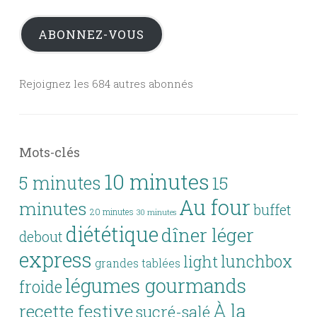
mail
ABONNEZ-VOUS
Rejoignez les 684 autres abonnés
Mots-clés
10 minutes
5 minutes
15
Au four
minutes
buffet
20 minutes
30 minutes
diététique
dîner léger
debout
express
lunchbox
light
grandes tablées
légumes gourmands
froide
À la
recette festive
sucré-salé