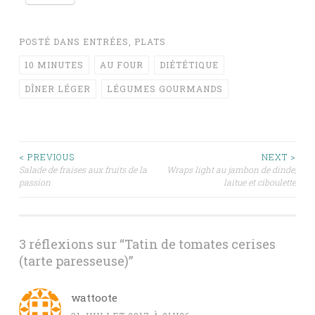
POSTÉ DANS
ENTRÉES
,
PLATS
10 MINUTES
AU FOUR
DIÉTÉTIQUE
DÎNER LÉGER
LÉGUMES GOURMANDS
Navigation
< PREVIOUS
NEXT >
Salade de fraises aux fruits de la
Wraps light au jambon de dinde,
passion
laitue et ciboulette
des
articles
3 réflexions sur “
Tatin de tomates cerises
(tarte paresseuse)
”
wattoote