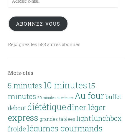
e-
mail
ABONNEZ-VOUS
Rejoignez les 683 autres abonnés
Mots-clés
10 minutes
5 minutes
15
Au four
minutes
buffet
20 minutes
30 minutes
diététique
dîner léger
debout
express
lunchbox
light
grandes tablées
légumes gourmands
froide