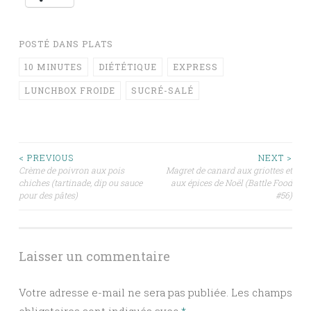
POSTÉ DANS
PLATS
10 MINUTES
DIÉTÉTIQUE
EXPRESS
LUNCHBOX FROIDE
SUCRÉ-SALÉ
Navigation
< PREVIOUS
NEXT >
Crème de poivron aux pois
Magret de canard aux griottes et
chiches (tartinade, dip ou sauce
aux épices de Noël (Battle Food
des
pour des pâtes)
#56)
articles
Laisser un commentaire
Votre adresse e-mail ne sera pas publiée.
Les champs
obligatoires sont indiqués avec
*