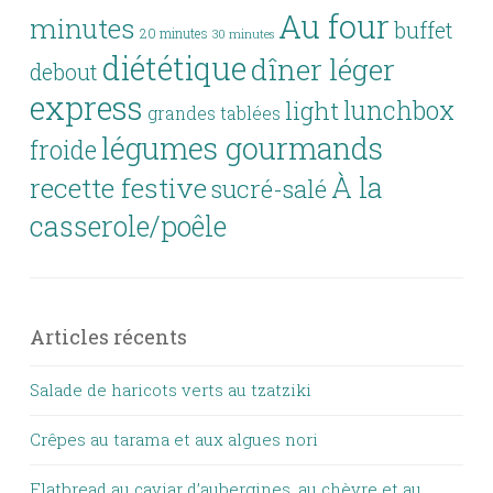
Au four
minutes
buffet
20 minutes
30 minutes
diététique
dîner léger
debout
express
lunchbox
light
grandes tablées
légumes gourmands
froide
À la
recette festive
sucré-salé
casserole/poêle
Articles récents
Salade de haricots verts au tzatziki
Crêpes au tarama et aux algues nori
Flatbread au caviar d’aubergines, au chèvre et au