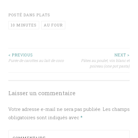
POSTÉ DANS
PLATS
10 MINUTES
AU FOUR
Navigation
< PREVIOUS
NEXT >
Purée de carottes au lait de coco
Pâtes au poulet, vin blanc et
poireau (one pot pasta)
des
articles
Laisser un commentaire
Votre adresse e-mail ne sera pas publiée.
Les champs
obligatoires sont indiqués avec
*
COMMENTAIRE