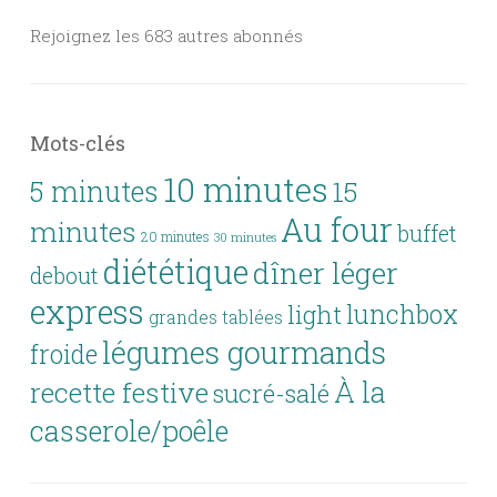
Rejoignez les 683 autres abonnés
Mots-clés
10 minutes
5 minutes
15
Au four
minutes
buffet
20 minutes
30 minutes
diététique
dîner léger
debout
express
lunchbox
light
grandes tablées
légumes gourmands
froide
À la
recette festive
sucré-salé
casserole/poêle