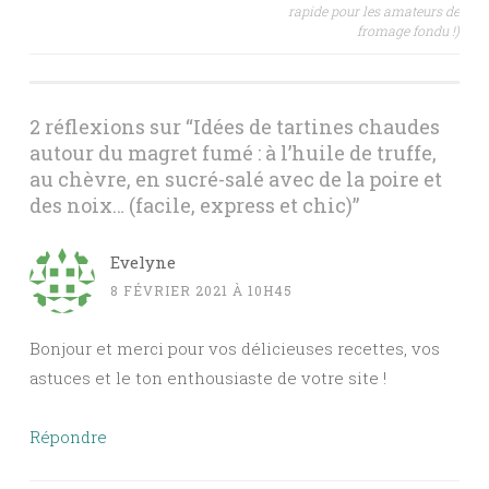
des
rapide pour les amateurs de
fromage fondu !)
articles
2 réflexions sur “
Idées de tartines chaudes
autour du magret fumé : à l’huile de truffe,
au chèvre, en sucré-salé avec de la poire et
des noix… (facile, express et chic)
”
Evelyne
8 FÉVRIER 2021 À 10H45
Bonjour et merci pour vos délicieuses recettes, vos
astuces et le ton enthousiaste de votre site !
Répondre