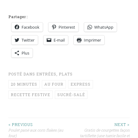
Partager :
Facebook
Pinterest
WhatsApp
Twitter
E-mail
Imprimer
Plus
POSTÉ DANS
ENTRÉES
,
PLATS
20 MINUTES
AU FOUR
EXPRESS
RECETTE FESTIVE
SUCRÉ-SALÉ
Navigation
< PREVIOUS
NEXT >
Poulet pané aux corn flakes (au
Gratin de courgettes façon
four)
tartiflette (une tuerie facile et