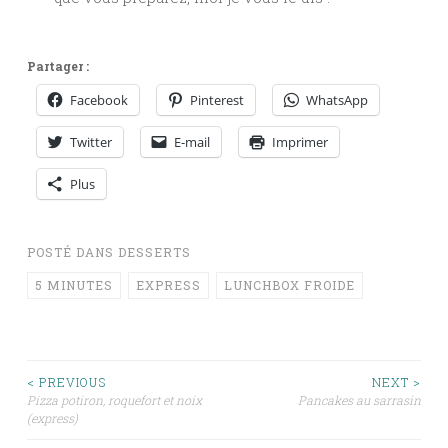
Partager :
Facebook
Pinterest
WhatsApp
Twitter
E-mail
Imprimer
Plus
POSTÉ DANS
DESSERTS
5 MINUTES
EXPRESS
LUNCHBOX FROIDE
Navigation
< PREVIOUS
NEXT >
Pizza potiron, roquefort et noix
Pancakes au sarrasin
(express)
des