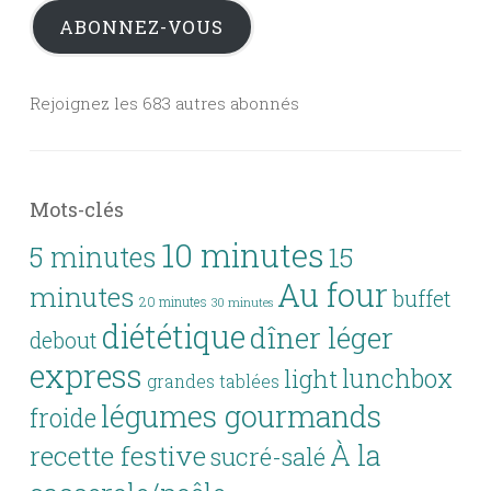
ABONNEZ-VOUS
Rejoignez les 683 autres abonnés
Mots-clés
10 minutes
5 minutes
15
Au four
minutes
buffet
20 minutes
30 minutes
diététique
dîner léger
debout
express
lunchbox
light
grandes tablées
légumes gourmands
froide
À la
recette festive
sucré-salé