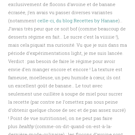
exclusivement de flocons d’avoine et de banane
écrasée, j’en avais vu passer diverses variantes
(notamment
celle-ci, du blog Recettes by Hanane
)…
J’avais très peur que ce soit bof (comme beaucoup de
desserts régime en fait… Le sucre c’est la viiiiiie !),
mais cela piquait ma curiosité. Vu que je suis dans ma
période d’expérimentations light, je me suis lancée.
Verdict : pas besoin de faire le régime pour avoir
envie d’en manger encore et encore ! La texture est
fameuse, moelleuse, un peu humide à cœur, ils ont
un excellent goût de banane… Le tout avec
seulement une cuillère à soupe de miel pour sucrer
la recette (par contre ne l’omettez pas sous peine
d’obtenir quelque chose de sec et de pas assez sucré)
! Point de vue nutritionnel, on ne peut pas faire
plus
healthy
(comme-on-dit-quand-on-est-à-la-
dernière-mode-culinaire) : les flocons d’avoine sont