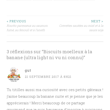
Navigation
< PREVIOUS
NEXT >
Risotto paresseux au saumon
Crevettes sautées au miel et à la
fumé, au fenouil et à l’aneth
sauce soja
des
articles
3 réflexions sur “
Biscuits moelleux à la
banane (ultra light ni vu ni connu)
”
gut
21 SEPTEMBRE 2017 À 8H21
Tu titilles aussi ma curiosité avec ces petits gâteaux !
j’aime beaucoup la banane cuite et je pense que je les
apprécierais ! Merci beaucoup de ce partage
gourmand que je suis heureuse d’inscrire à cuisinons