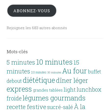
mail
ABONNEZ-VOUS
Rejoignez les 683 autres abonnés
Mots-clés
10 minutes
5 minutes
15
Au four
minutes
buffet
20 minutes
30 minutes
diététique
dîner léger
debout
express
lunchbox
light
grandes tablées
légumes gourmands
froide
À la
recette festive
sucré-salé