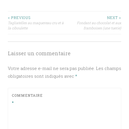
Navigation
< PREVIOUS
NEXT >
Tagliatelles au maquereau cru et à
Fondant au chocolat et aux
la ciboulette
framboises (une tuerie)
des
articles
Laisser un commentaire
Votre adresse e-mail ne sera pas publiée.
Les champs
obligatoires sont indiqués avec
*
COMMENTAIRE
*