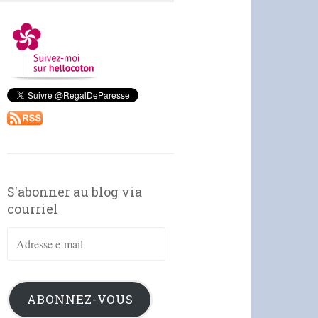
S'abonner au blog via
courriel
Adresse
e-
mail
ABONNEZ-VOUS