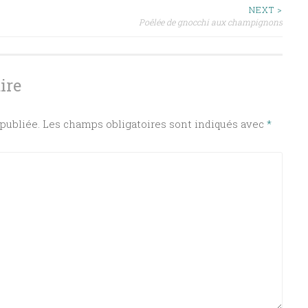
NEXT >
Poêlée de gnocchi aux champignons
ire
publiée.
Les champs obligatoires sont indiqués avec
*