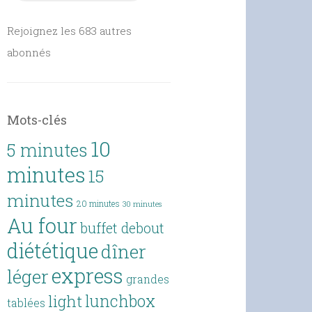
Rejoignez les 683 autres
abonnés
Mots-clés
10
5 minutes
minutes
15
minutes
20 minutes
30 minutes
Au four
buffet debout
diététique
dîner
express
léger
grandes
lunchbox
light
tablées