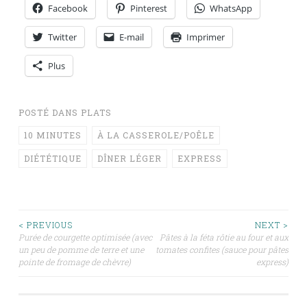
Facebook
Pinterest
WhatsApp
Twitter
E-mail
Imprimer
Plus
POSTÉ DANS
PLATS
10 MINUTES
À LA CASSEROLE/POÊLE
DIÉTÉTIQUE
DÎNER LÉGER
EXPRESS
Navigation
< PREVIOUS
NEXT >
Purée de courgette optimisée (avec
Pâtes à la féta rôtie au four et aux
un peu de pomme de terre et une
tomates confites (sauce pour pâtes
des
pointe de fromage de chèvre)
express)
articles