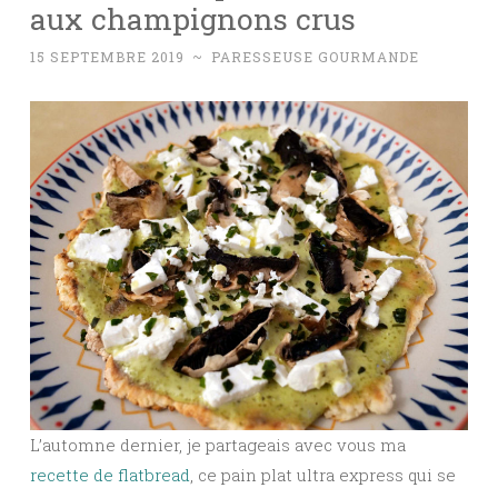
aux champignons crus
15 SEPTEMBRE 2019
~
PARESSEUSE GOURMANDE
L’automne dernier, je partageais avec vous ma
recette de flatbread
, ce pain plat ultra express qui se