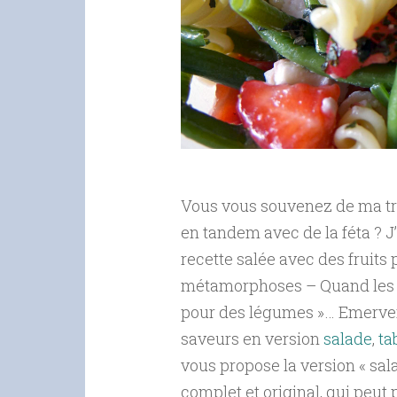
Vous vous souvenez de ma trouv
en tandem avec de la féta ? J
recette salée avec des fruits 
métamorphoses – Quand les lé
pour des légumes »… Emerveill
saveurs en version
salade
,
ta
vous propose la version « sal
complet et original, qui peu