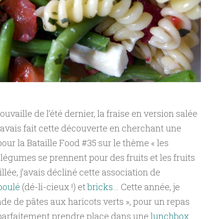
aille de l’été dernier, la fraise en version salée
’avais fait cette découverte en cherchant une
pour la Bataille Food #35 sur le thème « les
gumes se prennent pour des fruits et les fruits
ée, j’avais décliné cette association de
boulé
(dé-li-cieux !) et
bricks
… Cette année, je
ade de pâtes aux haricots verts », pour un repas
t parfaitement prendre place dans une
lunchbox