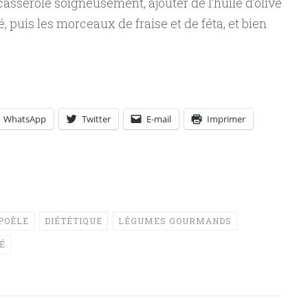
casserole soigneusement, ajouter de l’huile d’olive
é, puis les morceaux de fraise et de féta, et bien
WhatsApp
Twitter
E-mail
Imprimer
POÊLE
DIÉTÉTIQUE
LÉGUMES GOURMANDS
É