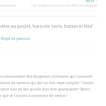
NEXT >
et pistaches
Tian de légumes du soleil (un délice de diététique)
âtes au poulet, haricots verts, fraises et féta
”
| Régal de paresse
la communauté des blogueurs culinaires qui cuisinent
 pleine de saveurs qui fait un bon repa complet ! Certes
nlève rien au fait qu’elle doit être gourmande ! Merci
 que je l’inscris à cuisinons de saison !