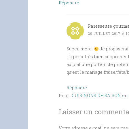
Répondre
Paresseuse gourm
20 JUILLET 2017 À 1
Super, merci
Je proposerai 
Tu peux très bien supprimer le
au plat une portion de protéi
qu’est le mariage fraise/féta/ba
Répondre
Ping :
CUISINONS DE SAISON en Jui
Laisser un commenta
Votre adresse e-mail ne sera pas 