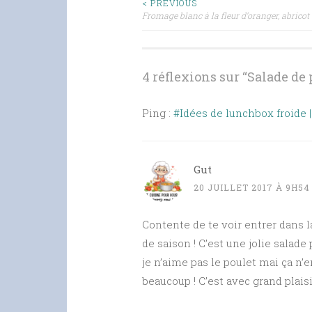
Navigation
< PREVIOUS
Fromage blanc à la fleur d’oranger, abricot 
des
articles
4 réflexions sur “
Salade de p
Ping :
#Idées de lunchbox froide 
Gut
20 JUILLET 2017 À 9H54
Contente de te voir entrer dans 
de saison ! C’est une jolie salade
je n’aime pas le poulet mai ça n’e
beaucoup ! C’est avec grand plaisir