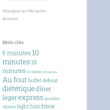
Rejoignez les 683 autres
abonnés
Mots-clés
10
5 minutes
minutes
15
minutes
20 minutes
30 minutes
Au four
buffet debout
diététique
dîner
express
léger
grandes
lunchbox
light
tablées