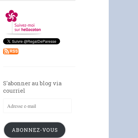
S'abonner au blog via
courriel
Adresse
e-
mail
ABONNEZ-VOUS