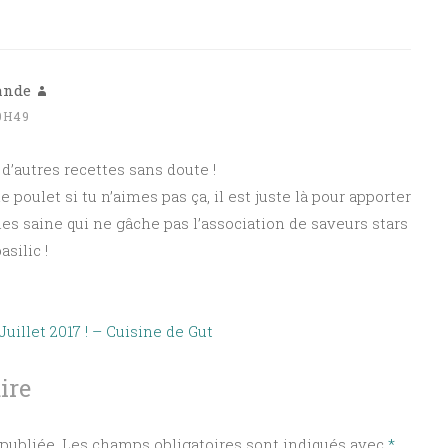
ande
0H49
d’autres recettes sans doute !
 poulet si tu n’aimes pas ça, il est juste là pour apporter
nes saine qui ne gâche pas l’association de saveurs stars
silic !
llet 2017 ! – Cuisine de Gut
ire
publiée.
Les champs obligatoires sont indiqués avec
*