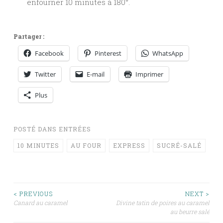
enfourner 10 minutes à 180°.
Partager :
Facebook
Pinterest
WhatsApp
Twitter
E-mail
Imprimer
Plus
POSTÉ DANS
ENTRÉES
10 MINUTES
AU FOUR
EXPRESS
SUCRÉ-SALÉ
Navigation
< PREVIOUS
NEXT >
Canard au caramel
Divine tatin de poires au caramel
au beurre salé
des