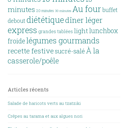
Au four
minutes
buffet
20 minutes
30 minutes
diététique
dîner léger
debout
express
lunchbox
light
grandes tablées
légumes gourmands
froide
À la
recette festive
sucré-salé
casserole/poêle
Articles récents
Salade de haricots verts au tzatziki
Crêpes au tarama et aux algues nori