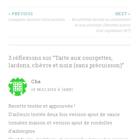
Navigation
< PREVIOUS
NEXT >
Lasagnes saumon fumé poireau
Briochettes farcies au camembert
et aux pommes (Recettes autour
des
d’un ingrédient #17)
articles
3 réflexions sur “
Tarte aux courgettes,
lardons, chèvre et noix (sans précuisson)
”
Cha
10 MAI 2016 À 16H01
Recette testée et approuvée !
D’ailleurs testée deux fois version ajout de sauce
tomates maison et version ajout de rondelles
d’aubergine.